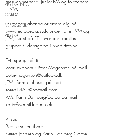
med en træner til Junior-EM og to trænere 
VIGTIG.INFO
til VM.
GARDA
Du bedes løbende orientere dig på 
MinBaad.dk
www.europeclass.dk under fanen VM og 
VIGTIG
JEM,- samt på FB, hvor der oprettes 
grupper til deltagerne i hvert stævne.
Evt. spørgsmål til:
Vedr. økonomi: Peter Mogensen på mail 
peter-mogensen@outlook.dk
JEM: Søren Johnsen på mail 
soren1461@hotmail.com
VM: Karin Dahlberg-Garde på mail 
karin@yachtklubben.dk
VI ses
Bedste sejlerhilsner
Søren Johnsen og Karin Dahlberg-Garde