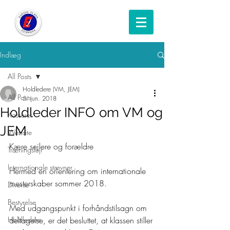
Indlæg
All Posts
Holdledere (VM, JEM)
All Posts
5. jun. 2018
Holdleder INFO om VM og
Kasserer
JEM
Website
Kære sejlere og forældre
Træningslejr
Internationale stævner
Hermed en orientering om internationale 
mesterskaber sommer 2018.   
Diverse
Bestyrelse
Med udgangspunkt i forhåndstilsagn om 
Holdledere
deltagelse, er det besluttet, at klassen stiller 