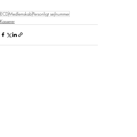
ECD
Medlemskab
Personligt sejlnummer
Kasserer
Seneste blogindlæg
Se alle