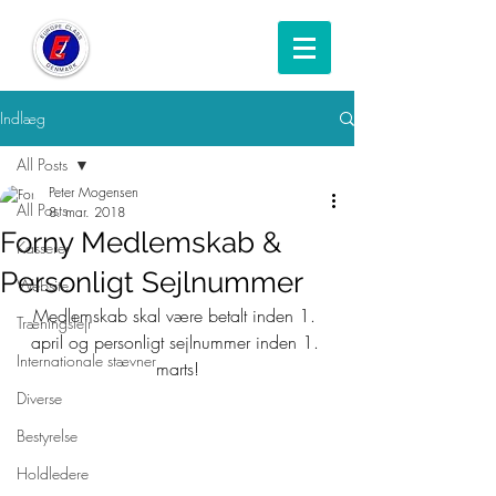
Indlæg
All Posts
Peter Mogensen
All Posts
8. mar. 2018
Forny Medlemskab &
Kasserer
Personligt Sejlnummer
Website
Medlemskab skal være betalt inden 1. 
Træningslejr
april og personligt sejlnummer inden 1. 
Internationale stævner
marts!
Diverse
Bestyrelse
Holdledere