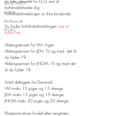
du lette arbejdet for ECD ved at 
VIGTIG.INFO
forhåndstilmelde dig. 
GARDA
Forhåndstilmeldingen er ikke bindende. 
MinBaad.dk
Du finder forhåndstilmeldingen 
ved at 
VIGTIG
trykke her
Aldersgrænsen for VM: Ingen
Aldersgrænsen for JEM: Til og med  det år 
du fylder 19.
Aldersgrænsen for JNOM: Til og med det 
år du fylder 18.
Antal deltagere fra Danmark:
VM maks 15 piger og 15 drenge.
JEM maks 15 piger og 15 drenge.
JNOM maks 20 piger og 20 drenge.
Pladserne bliver fordelt efter ranglisten. 