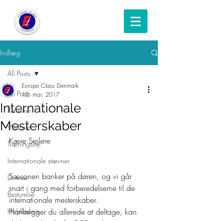
Indlæg
All Posts
Europe Class Denmark
All Posts
12. mar. 2017
Internationale
Kasserer
Mesterskaber
Website
Kære Sejlere
Træningslejr
Internationale stævner
Sæsonen banker på døren, og vi går 
Diverse
snart i gang med forberedelserne til de 
Bestyrelse
internationale mesterskaber. 
Holdledere
Planlægger du allerede at deltage, kan 