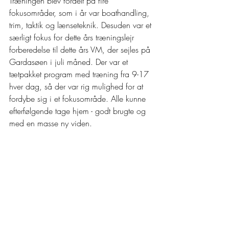
Træningen blev fordelt på fire 
fokusområder, som i år var boathandling, 
trim, taktik og lænseteknik. Desuden var et 
særligt fokus for dette års træningslejr 
forberedelse til dette års VM, der sejles på 
Gardasøen i juli måned. Der var et 
tætpakket program med træning fra 9-17 
hver dag, så der var rig mulighed for at 
fordybe sig i et fokusområde. Alle kunne 
efterfølgende tage hjem - godt brugte og 
med en masse ny viden.