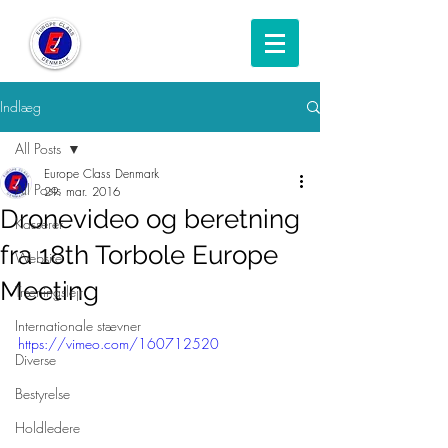
Indlæg
All Posts
Europe Class Denmark
All Posts
29. mar. 2016
Dronevideo og beretning
Kasserer
fra 18th Torbole Europe
Website
Meeting
Træningslejr
Internationale stævner
https://vimeo.com/160712520
Diverse
Bestyrelse
Holdledere