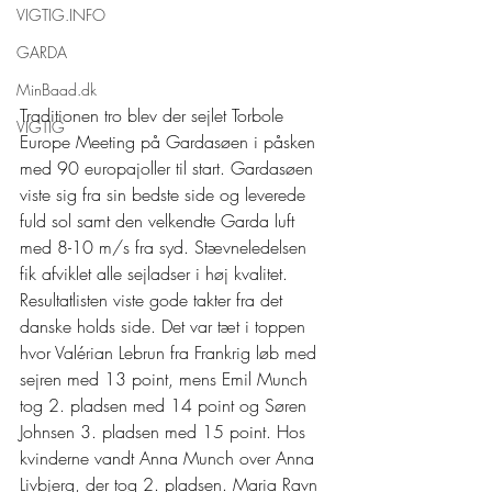
VIGTIG.INFO
GARDA
MinBaad.dk
Traditionen tro blev der sejlet Torbole 
VIGTIG
Europe Meeting på Gardasøen i påsken 
med 90 europajoller til start. Gardasøen 
viste sig fra sin bedste side og leverede 
fuld sol samt den velkendte Garda luft 
med 8-10 m/s fra syd. Stævneledelsen 
fik afviklet alle sejladser i høj kvalitet. 
Resultatlisten viste gode takter fra det 
danske holds side. Det var tæt i toppen 
hvor Valérian Lebrun fra Frankrig løb med 
sejren med 13 point, mens Emil Munch 
tog 2. pladsen med 14 point og Søren 
Johnsen 3. pladsen med 15 point. Hos 
kvinderne vandt Anna Munch over Anna 
Livbjerg, der tog 2. pladsen. Maria Ravn 