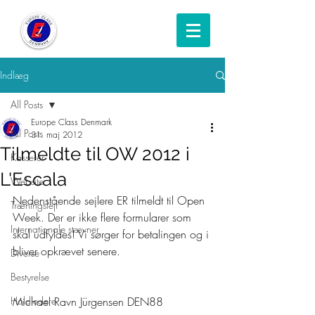
Indlæg
All Posts
Europe Class Denmark
All Posts
31. maj 2012
Tilmeldte til OW 2012 i
Kasserer
L'Escala
Website
Nedenstående sejlere ER tilmeldt til Open 
Træningslejr
Week. Der er ikke flere formularer som 
Internationale stævner
skal udfyldes! Vi sørger for betalingen og i 
bliver opkrævet senere.
Diverse
Bestyrelse
Holdledere
Michael Ravn Jürgensen DEN88