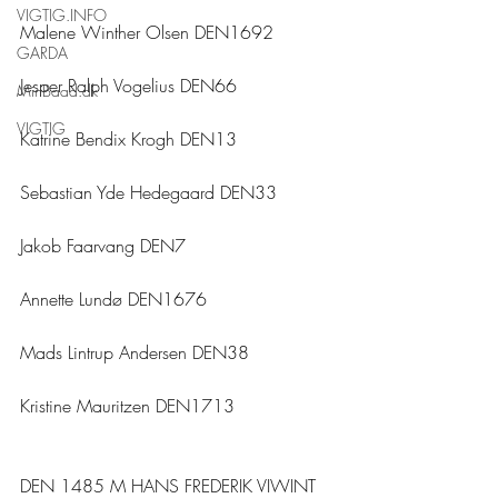
VIGTIG.INFO
Malene Winther Olsen DEN1692
GARDA
Jesper Ralph Vogelius DEN66
MinBaad.dk
VIGTIG
Katrine Bendix Krogh DEN13
Sebastian Yde Hedegaard DEN33
Jakob Faarvang DEN7
Annette Lundø DEN1676
Mads Lintrup Andersen DEN38
Kristine Mauritzen DEN1713
DEN 1485 M HANS FREDERIK VIWINT 