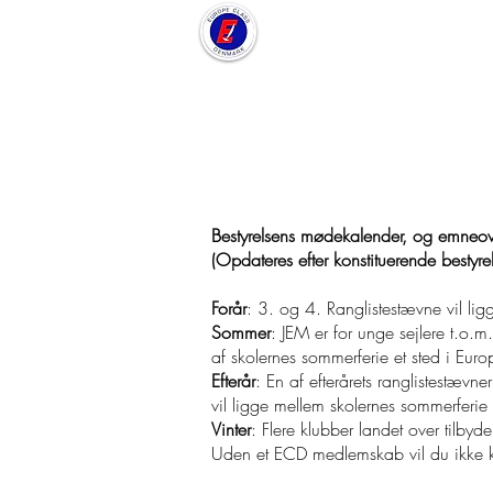
HJEM
TIL SEJ
Ranglistestævner
Bestyrelsens mødekalender, og emneove
(Opdateres efter konstituerende bestyr
Forår
: 3. og 4. Ranglistestævne vil lig
Sommer
: JEM er for unge sejlere t.o.m
af skolernes sommerferie et sted i Euro
Efterår
: En af efterårets ranglistestæv
vil ligge mellem skolernes sommerferi
Vinter
: Flere klubber landet over tilby
Uden et ECD medlemskab vil du ikke k