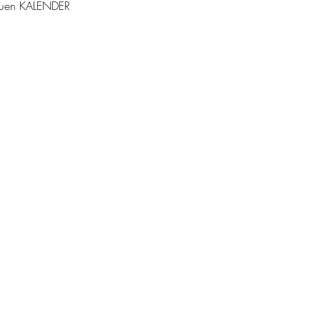
enuen KALENDER
FØLG
ELSER
KONTAKT