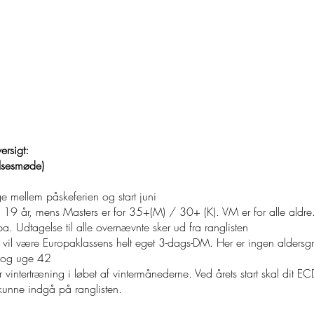
LEREN
DET PRAKTISKE
RESULTATER GENNEM 
/Årshjul
rsigt:
elsesmøde)
ge mellem påskeferien og start juni
. 19 år, mens Masters er for 35+(M) / 30+ (K). VM er for alle aldre. 
pa. Udtagelse til alle overnævnte sker ud fra ranglisten
ner vil være Europaklassens helt eget 3-dags-DM. Her er ingen alder
e og uge 42
der vintertræning i løbet af vintermånederne. Ved årets start skal di
unne indgå på ranglisten.