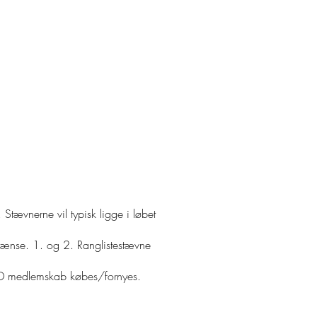
TIDEN
WEBSHOP
Stævnerne vil typisk ligge i løbet
sgrænse. 1. og 2. Ranglistestævne
t ECD medlemskab købes/fornyes.