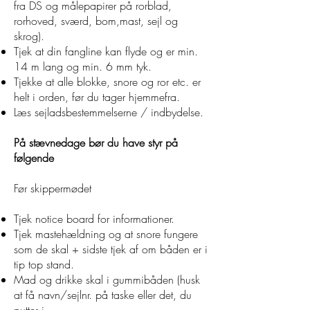
fra DS og målepapirer på rorblad,
rorhoved, sværd, bom,mast, sejl og
skrog).
Tjek at din fangline kan flyde og er min.
14 m lang og min. 6 mm tyk.
Tjekke at alle blokke, snore og ror etc. er
helt i orden, før du tager hjemmefra.
Læs sejladsbestemmelserne / indbydelse.
På stævnedage bør du have styr på
følgende
Før skippermødet
Tjek notice board for informationer.
Tjek mastehældning og at snore fungere
som de skal + sidste tjek af om båden er i
tip top stand.
Mad og drikke skal i gummibåden (husk
at få navn/sejlnr. på taske eller det, du