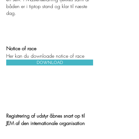
båden er i tiptop stand og klar til næste
dag.
NOTICE OF RACE
Notice of race
Her kan du downloade notice of race
DOWNLOAD
REGISTRERING AF
UDSTYR
Registrering af udstyr åbnes snart op til
JEM af den internationale organisation
TRÆNERE