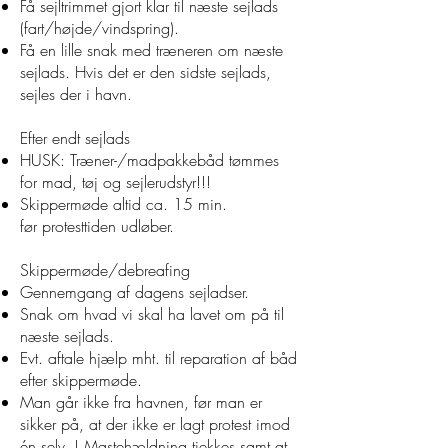
Få sejltrimmet gjort klar til næste sejlads
(fart/højde/vindspring).
Få en lille snak med træneren om næste
sejlads. Hvis det er den sidste sejlads,
sejles der i havn.
Efter endt sejlads
HUSK: Træner-/madpakkebåd tømmes
for mad, tøj og sejlerudstyr!!!
Skippermøde altid ca. 15 min.
før protesttiden udløber.
Skippermøde/debreafing
Gennemgang af dagens sejladser.
Snak om hvad vi skal ha lavet om på til
næste sejlads.
Evt. aftale hjælp mht. til reparation af båd
efter skippermøde.
Man går ikke fra havnen, før man er
sikker på, at der ikke er lagt protest imod
én selv. ! Mastehældning tjekkes samt at