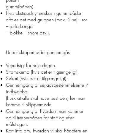
putter i
gummibåden).
Hvis ekstraudstyr ønskes i gummibåden
aftales det med gruppen (max. 2 sejl - ror
– rorforlænger
– blokke – snore osv.).
Under skippermødet gennemgås
Vejrudsigt for hele dagen.
Strømskema (hvis det er tilgængeligt).
Søkort (hvis det er tilgængeligt).
Gennemgang af sejladsbestemmelserne /
indbydelse.
(husk at alle skal have læst den, før man
komme til skippermøde)
Gennemgang af hvordan man kommer
op til trænerbåden før start og efter
målstregen.
Kort info om, hvordan vi skal håndtere en