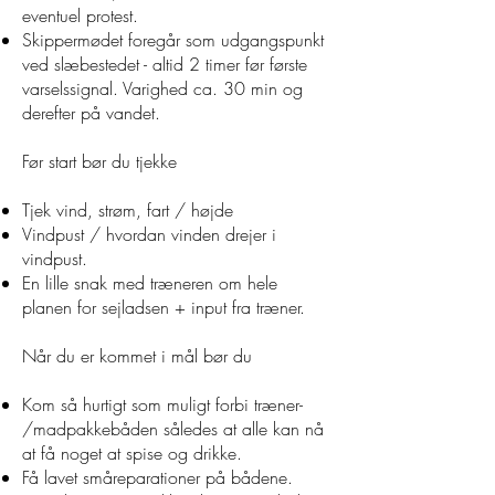
eventuel protest.
Skippermødet foregår som udgangspunkt
ved slæbestedet - altid 2 timer før første
varselssignal. Varighed ca. 30 min og
derefter på vandet.
Før start bør du tjekke
Tjek vind, strøm, fart / højde
Vindpust / hvordan vinden drejer i
vindpust.
En lille snak med træneren om hele
planen for sejladsen + input fra træner.
Når du er kommet i mål bør du
Kom så hurtigt som muligt forbi træner-
/madpakkebåden således at alle kan nå
at få noget at spise og drikke.
Få lavet småreparationer på bådene.