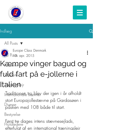
Indlæg
All Posts
Europe Class Denmark
All Posts
13. apr. 2015
Kæmpe vinger bagud og
Kasserer
fuld fart på e-jollerne i
Website
Italien
Træningslejr
Traditionen tro blev der igen i år afholdt 
Internationale stævner
stort Europajollestævne på Gardasøen i 
Diverse
påsken med 108 både til start. 
Bestyrelse
Først tre dages intens stævnesejlads, 
Holdledere
efterfulgt af en international træningslejr 