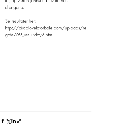
to, og Søren Johnsen blev tre hos 
drengene. 
Se resultater her: 
http://circolovelatorbole.com/uploads/re
gate/69_result-day2.htm