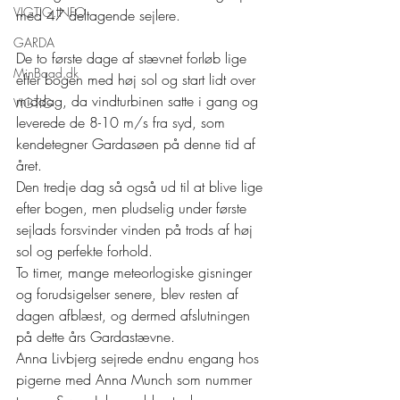
VIGTIG.INFO
med 47 deltagende sejlere.
GARDA
De to første dage af stævnet forløb lige 
MinBaad.dk
efter bogen med høj sol og start lidt over 
middag, da vindturbinen satte i gang og 
VIGTIG
leverede de 8-10 m/s fra syd, som 
kendetegner Gardasøen på denne tid af 
året.
Den tredje dag så også ud til at blive lige 
efter bogen, men pludselig under første 
sejlads forsvinder vinden på trods af høj 
sol og perfekte forhold. 
To timer, mange meteorlogiske gisninger 
og forudsigelser senere, blev resten af 
dagen afblæst, og dermed afslutningen 
på dette års Gardastævne. 
Anna Livbjerg sejrede endnu engang hos 
pigerne med Anna Munch som nummer 