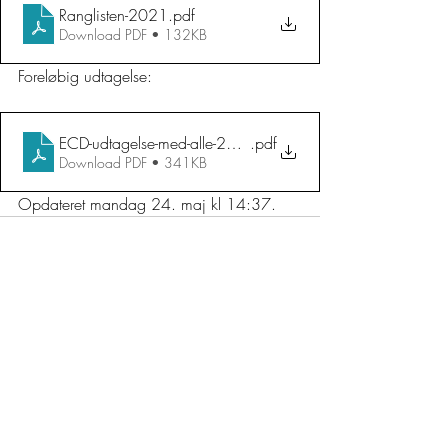
Ranglisten-2021
.pdf
Download PDF • 132KB
Foreløbig udtagelse: 
ECD-udtagelse-med-alle-2021
.pdf
Download PDF • 341KB
Opdateret mandag 24. maj kl 14:37. 
HANDELSBETINGELSER
KONTAKT
FØLG OS:
Europe Class Denmark © 2026. Alle rettigheder